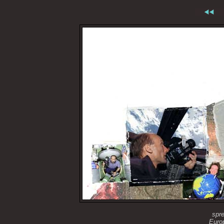
spre
Euro